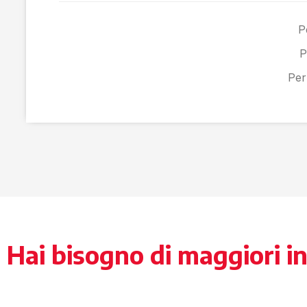
P
P
Per
Hai bisogno di maggiori i