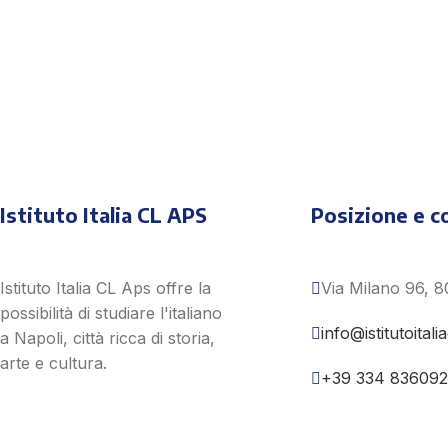
Compila online il modulo
iscrizione e prenota sub
Istituto Italia CL APS
Posizione e c
Istituto Italia CL Aps offre la
Via Milano 96, 8
possibilità di studiare l'italiano
info@istitutoitalia
a Napoli, città ricca di storia,
arte e cultura.
+39 334 836092