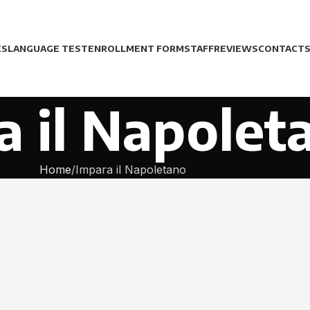
ES
LANGUAGE TEST
ENROLLMENT FORM
STAFF
REVIEWS
CONTACT
a il Napolet
Home
Impara il Napoletano