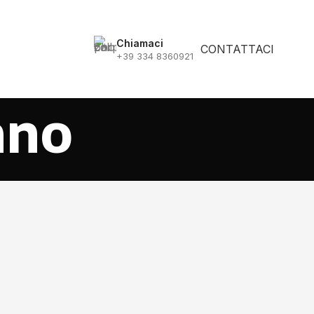
Chiamaci
CONTATTACI
S
+39 334 8360921
ano