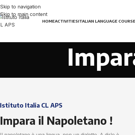
Skip to navigation
Skip to main content
HOME
ACTIVITIES
ITALIAN LANGUAGE COURS
Impar
Istituto Italia CL APS
Impara il Napoletano !
Il napoletano è una lingua, non un dialetto. A dirlo è