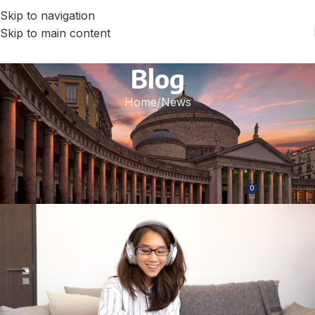
Skip to navigation
Skip to main content
Blog
Home
News
NEWS
Corso di Lingua Italiana: La Tua
Guida Completa
0
istituto-italia
On 19 Febbraio 2025