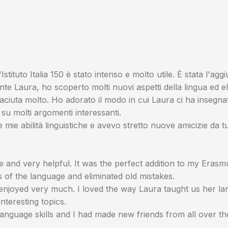
Istituto Italia 150 è stato intenso e molto utile. È stata l'a
e Laura, ho scoperto molti nuovi aspetti della lingua ed el
aciuta molto. Ho adorato il modo in cui Laura ci ha insegna
u molti argomenti interessanti.
 mie abilità linguistiche e avevo stretto nuove amicizie da t
nsive and very helpful. It was the perfect addition to my Era
of the language and eliminated old mistakes.
njoyed very much. I loved the way Laura taught us her lan
teresting topics.
language skills and I had made new friends from all over th