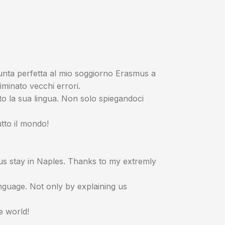
ggiunta perfetta al mio soggiorno Erasmus a
iminato vecchi errori.
to la sua lingua. Non solo spiegandoci
utto il mondo!
smus stay in Naples. Thanks to my extremly
guage. Not only by explaining us
e world!