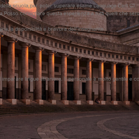
della scuola,per poter superare esame Language Cert C1.
na.Posso consigliare questa esperienza a tutti quelli che se
ia,la disponibilità e bravura dell'insegnante.
ad imparare lingue straniere. Il personale è molto gentile e