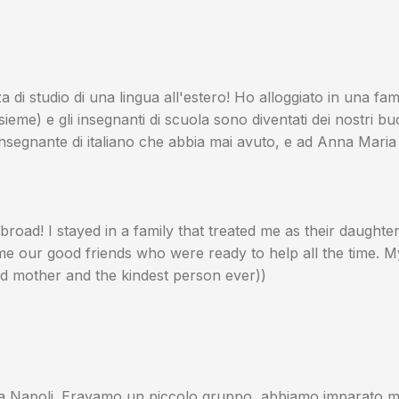
di studio di una lingua all'estero! Ho alloggiato in una famig
nsieme) e gli insegnanti di scuola sono diventati dei nostri b
re insegnante di italiano che abbia mai avuto, e ad Anna Mar
road! I stayed in a family that treated me as their daughte
e our good friends who were ready to help all the time. My
nd mother and the kindest person ever))
a Napoli. Eravamo un piccolo gruppo, abbiamo imparato molt