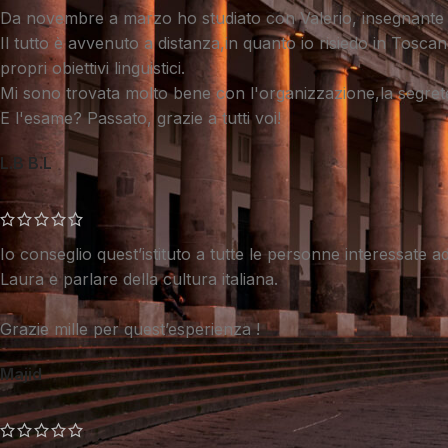
Da novembre a marzo ho studiato con Valerio, insegnante 
Il tutto è avvenuto a distanza,in quanto io risiedo in Tosca
propri obiettivi linguistici.
Mi sono trovata molto bene con l'organizzazione,la segreter
E l'esame? Passato, grazie a tutti voi!
L.B B.L
Io conseglio quest’istituto a tutte le personne interessate 
Laura e parlare della cultura italiana.
Grazie mille per quest’esperienza !
Majid