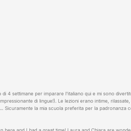
di 4 settimane per imparare l'italiano qui e mi sono diverti
ssionante di lingue!). Le lezioni erano intime, rilassate, d
.. Sicuramente la mia scuola preferita per la padronanza co
alian here and I had a great time! Laura and Chiara are won