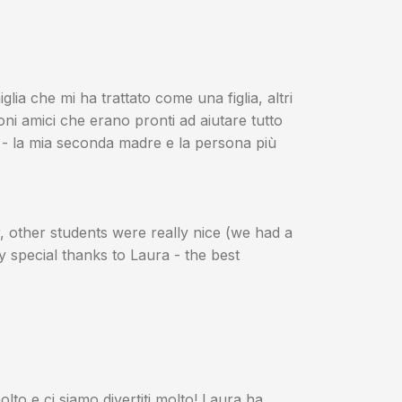
lia che mi ha trattato come una figlia, altri
uoni amici che erano pronti ad aiutare tutto
ia - la mia seconda madre e la persona più
r, other students were really nice (we had a
 special thanks to Laura - the best
o e ci siamo divertiti molto! Laura ha