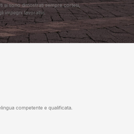
nti si sono dimostrati sempre cortesi,
li impegni lavorativi.
lingua competente e qualificata.