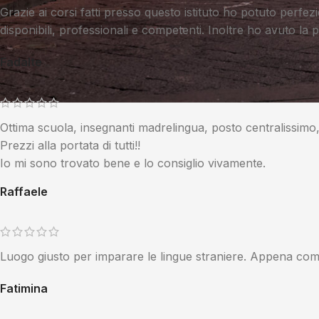
Grazie ai corsi fatti presso questo istituto ho potuto perfezi
disponibili, professionali e competenti. Inoltre ho avuto la p
Fadalte
Ottima scuola, insegnanti madrelingua, posto centralissimo,
Prezzi alla portata di tutti!!
Io mi sono trovato bene e lo consiglio vivamente.
Raffaele
Luogo giusto per imparare le lingue straniere. Appena com
Fatimina