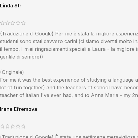
Linda Str
(Traduzione di Google) Per me è stata la migliore esperienza 
studenti sono stati davvero carini (ci siamo divertiti molto i
il tempo. I miei ringraziamenti speciali a Laura - la miglio
gentile di sempre))
(Originale)
For me it was the best experience of studying a language ab
lot of fun together) and the teachers of school have becom
teacher of italian I've ever had, and to Anna Maria - my 2
Irene Efremova
(Traduzione di Google) È stata una settimana meravigliosa 