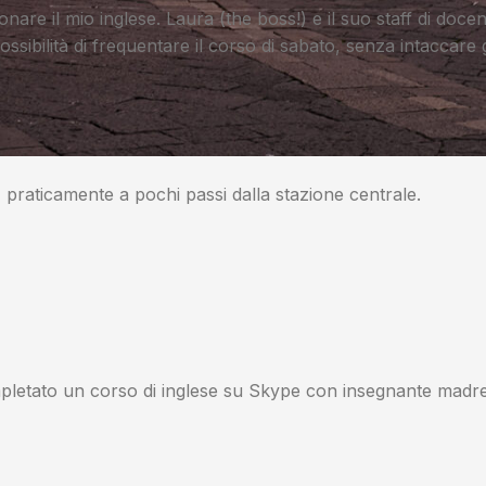
onare il mio inglese. Laura (the boss!) e il suo staff di doce
ossibilità di frequentare il corso di sabato, senza intaccare g
 praticamente a pochi passi dalla stazione centrale.
pletato un corso di inglese su Skype con insegnante madre