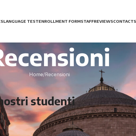
ES
LANGUAGE TEST
ENROLLMENT FORM
STAFF
REVIEWS
CONTACT
Recensioni
Home
Recensioni
 nostri studenti