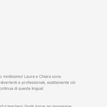
to moltissimo! Laura e Chiara sono
ivertenti e professionali, esattamente ciò
ntinua di questa lingua!
derful teachers (both know an impressive