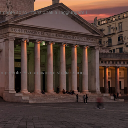
riamente sono intenzionati a raggiungere i
 competente. Era un piacere studiare con